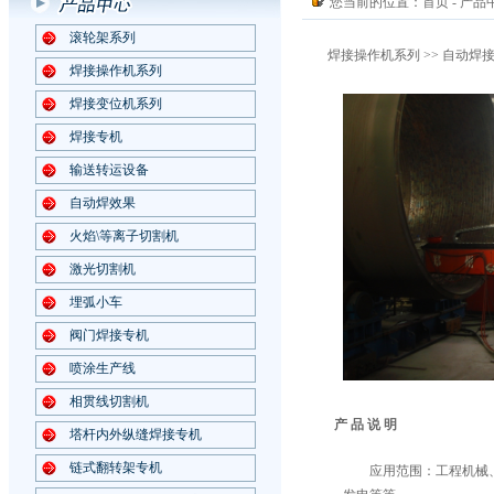
您当前的位置：
首页
- 产品
滚轮架系列
焊接操作机系列
>> 自动焊
焊接操作机系列
焊接变位机系列
焊接专机
输送转运设备
自动焊效果
火焰\等离子切割机
激光切割机
埋弧小车
阀门焊接专机
喷涂生产线
相贯线切割机
产 品 说 明
塔杆内外纵缝焊接专机
链式翻转架专机
应用范围：工程机械