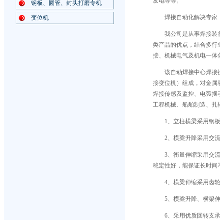
发电等等。
钢板、圆管、封头打磨专机
焊接自动化解决专家
变位机
我公司是从事焊接装
类产品的优点，结合多行
接、机械电气及机电一体
该自动焊接中心焊接
接变位机）组成，对金属
焊接传感及监控、电弧摆
工程机械、船舶制造、扎
1、立柱横梁采用钢
2、横梁升降采用交
3、衡量伸缩采用交
稳定性好，能保证长时间
4、横梁伸缩采用齿
5、横梁升降、横梁
6、采用优质回转支