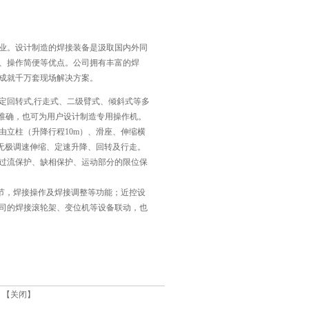
业。设计制造的焊接装备是汲取国内外同
、操作简便等优点。公司拥有丰富的焊
成就千万套现场解决方案。
定回转式,行走式、二级臂式、倾斜式等多
位准确，也可为用户设计制造专用操作机。
立柱（升降行程10m）、滑座、伸缩横
内无极调速伸缩、定速升降、回转及行走。
过流保护、缺相保护、运动部分的限位保
节，焊接操作及焊接调整等功能；近控设
司的焊接滚轮架、变位机等设备联动，也
 【
关闭
】