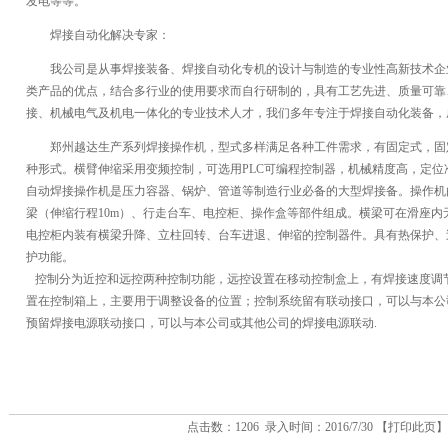
发电等等。
焊接自动化解决专家：
我公司是从事焊接装备、焊接自动化专机的设计与制造的专业性高新技术企
类产品的优点，结合多行业的使用要求而自行研制的，具有工艺先进、质量可靠
接、机械电气及机电一体化的专业技术人才，我们多年专注于焊接自动化装备，
郑州越达生产系列焊接操作机，型式多样满足各种工件需求，有固定式，固
种形式。横臂伸缩采用变频控制，可选用PLC可编程控制器，机械精度高，定
自动焊接操作机是压力容器、锅炉、管道等制造行业必备的大型焊接备。操作机由
梁（伸缩行程10m）、行走台车、电控柜、操作盒等部件组成。横梁可在滑座
电控柜内装有横梁升降、立柱回转、台车进退、伸缩的控制器件。具有热保护、
护功能。
控制分为近控和远控两种控制功能，远控设置在移动控制盒上，有焊接速度调
置在控制箱上，主要用于调整设备的位置；控制系统留有联动接口，可以与本公
预留焊接电源联动接口，可以与本公司或其他公司的焊接电源联动.
点击数：1206 录入时间：2016/7/30 【
打印此页
】